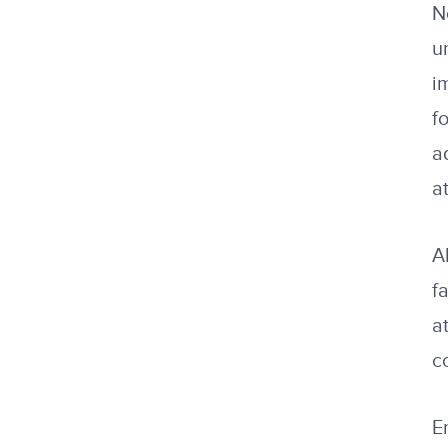
N
u
i
f
a
a
A
f
a
c
E