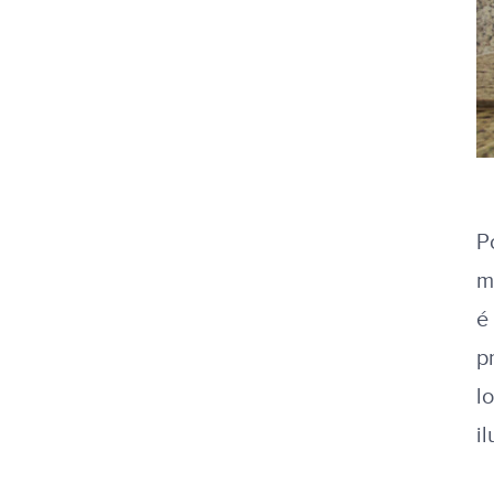
P
m
é
p
l
i