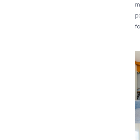
m
p
f