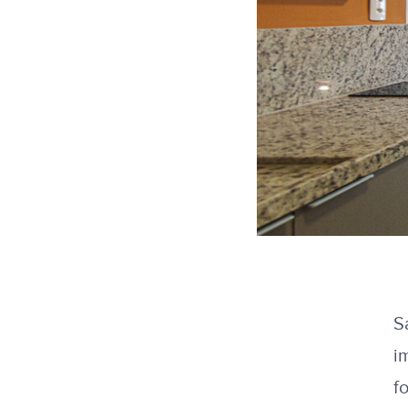
S
i
f